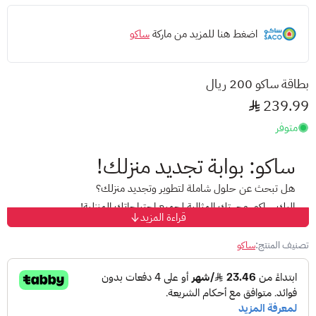
اضغط هنا للمزيد من ماركة
ساكو
بطاقة ساكو 200 ريال
239.99
متوفر
ساكو: بوابة تجديد منزلك!
هل تبحث عن حلول شاملة لتطوير وتجديد منزلك؟
إليك ساكو، وجهتك المثالية لجميع احتياجاتك المنزلية!
قراءة المزيد
مع ساكو، أكبر متجر لتطوير المنزل في المملكة العربية السعودية،
تصنيف المنتج:
ساكو
ستتمكن من:
الاستفادة من تشكيلة واسعة من المنتجات عالية الجودة:
من
أدوات وأجهزة منزلية إلى مستلزمات البناء والتشطيبات، كل ما تحتاجه