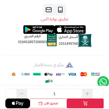
تطبيق بوابة اكس
الرقم الضريبي
السجل التجاري
310452857200003
2251495760
موثّق في منصة الأعمال
الحقوق محفوظة | 2026
بوابة اكس
اشتري الآن