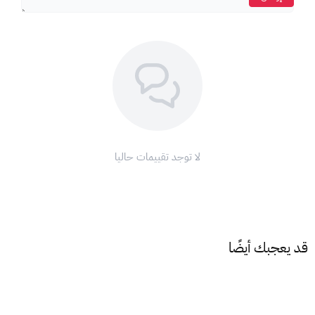
كيف يمكنك استخدام بطاقة ساكو؟
يمكنك استخدام بطاقة ساكو في أي من فروع ومتاجر ساكو
المنتشرة في جميع أنحاء المملكة العربية السعودية.
ببساطة، قدم بطاقتك عند الدفع وسيتم خصم قيمة المشتريات
من رصيدك.
شروط وأحكام استخدام بطاقة ساكو:
صالحة للاستخدام في المملكة العربية السعودية فقط.
لا توجد تقييمات حاليا
تنتهي صلاحيتها بعد عام واحد (12 شهر) من تاريخ الشراء.
غير قابلة للاسترداد أو الاستبدال نقدًا.
مع ساكو، اجعل منزلك أجمل وأكثر راحة!
قم بزيارة أقرب فرع لمتاجر ساكو اليوم واكتشف عالمًا من الإمكانيات!
قد يعجبك أيضًا