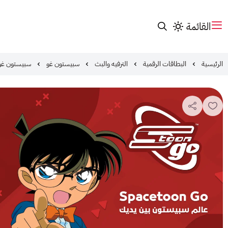
القائمة
الرئيسية
البطاقات الرقمية
الترفيه والبث
سبيستون غو
سبيستون غو السعودية 