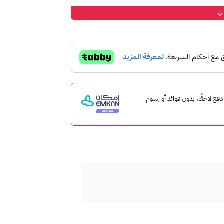
اهدة أفضل عروض الكرتون العربية والعالمية
رجمة دقيقة وواضحة تناسب جميع أفراد العائلة.
تياجاتك وميزانيتك مع خيارات شهرية وسنوية.
الك أو أصدقائك لمحبي الكرتون.
أي وقت وفي أي مكان.
إمكان ادفع لاحقًا، بدون فوائد أو رسوم
عة.
).
www.spac