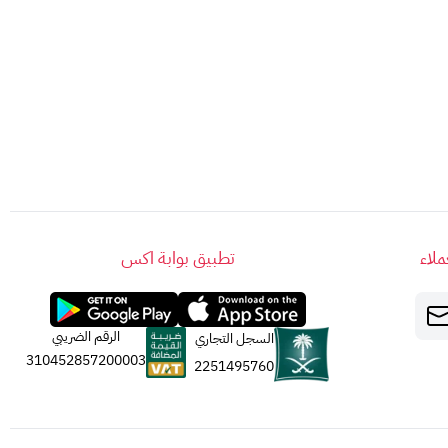
لاء
تطبيق بوابة اكس
الرقم الضريبي
السجل التجاري
310452857200003
2251495760