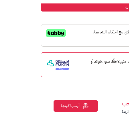
اع ب:
وب البن.
.
 إمكان ادفع لاحقًا، بدون فوائد أو
نية:
حب
أرسلها كهدية
ربية السعودية.
ريد!