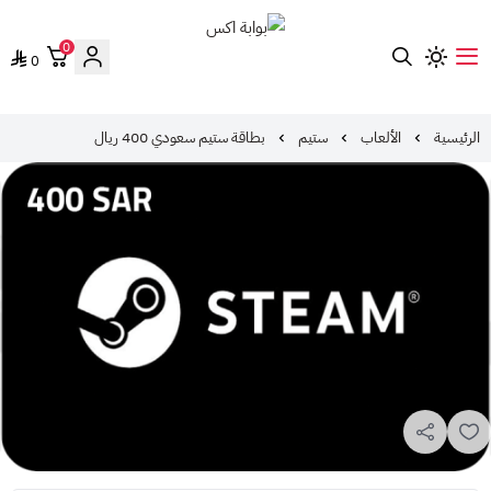
0
0
بوابة اكس
الرئيسية
الألعاب
ستيم
بطاقة ستيم سعودي 400 ريال