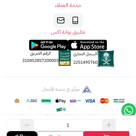
خدمة العملاء
تطبيق بوابة اكس
الرقم الضريبي
السجل التجاري
310452857200003
2251495760
موثّق في منصة الأعمال
الحقوق محفوظة | 2026
بوابة اكس