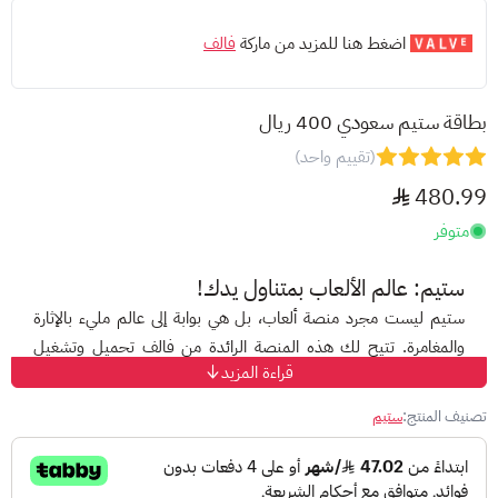
اضغط هنا للمزيد من ماركة
فالف
بطاقة ستيم سعودي 400 ريال
(تقييم واحد)
480.99
متوفر
ستيم: عالم الألعاب بمتناول يدك!
ستيم
ليست مجرد منصة ألعاب، بل هي بوابة إلى عالم مليء بالإثارة
والمغامرة. تتيح لك هذه المنصة الرائدة من
فالف
تحميل وتشغيل
قراءة المزيد
الألعاب من مختلف المطورين، بدءًا من الاستوديوهات المستقلة
الصغيرة وصولًا إلى كبار شركات الألعاب العالمية.
تصنيف المنتج:
ستيم
ولكن، كيف يمكنك الاستمتاع بكل ما تقدمه ستيم دون قيود؟
هنا تأتي بطاقات ستيم لتلعب دورها!
بطاقات ستيم
هي بطاقات مسبقة الدفع تتيح لك إضافة رصيد إلى