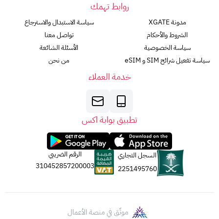
روابط تهمك
مدونة XGATE
سياسة الاستبدال والاسترجاع
الشروط والأحكام
تواصل معنا
سياسة الخصوصية
الأسئلة الشائعة
سياسة تفعيل شرائح SIM و eSIM
من نحن
خدمة العملاء
تطبيق بوابة اكس
الرقم الضريبي
السجل التجاري
310452857200003
2251495760
موثّق في منصة الأعمال