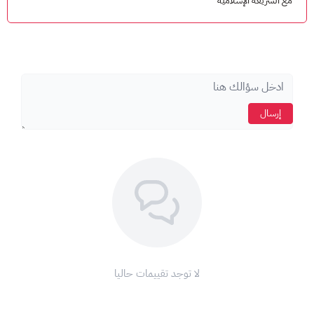
مع الشريعة الإسلامية
4- ادخل رمز الاشتراك بالاضافة إلي كلمة السر والبريد الالكتروني.
5- اضغط "تفعيل" واستمتع بآلاف الكتب الصوتية العربية والانجليزية.
إرسال
لا توجد تقييمات حاليا