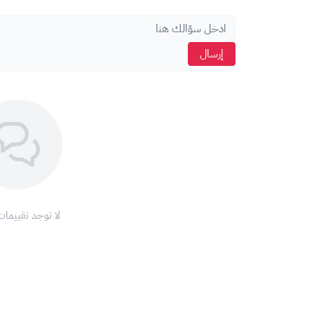
وتأكيد الدخول.
اسحب و افلت الم
​📞
للتواصل فقط
: 0565108099 (واتساب).
إرسال
استعراض
أي اتصال خلاف الرقم الموضح لا تتحمل XGATE مسؤوليته.
لا توجد تقييمات