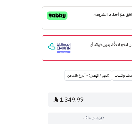
مع إمكان ادفع لاحقًا، بدون فوائد أو
 معك واتساب
(اليوزر / الإيميل) - أسرع بالشحن
1,349.99
إرفاق ملف
ن"، سيتواصل معك فريقنا عبر الواتساب لطلب الرمز