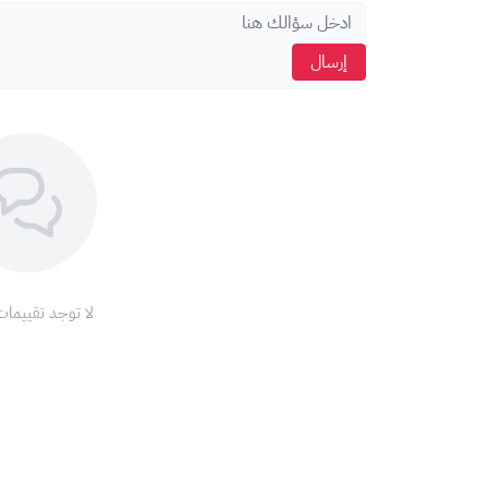
كيف تشحن اشتراك تويتش:
قم بزيارة الرابط الرسمي:
ps://www.twitch.tv/redeem
إرسال
سجّل الدخول إلى حسابك على تويتش.
أدخل رمز القسيمة المُرسل إليك مع بطاقة تويتش.
استمتع! لقد تم إضافة رصيد البطاقة إلى حسابك.
مع اشتراك تويتش، ستتمكن من:
دعم صناع المحتوى المفضلين لديك بشكل مباشر.
الاستمتاع بمزايا حصرية تُثري تجربتك على المنصة.
الانضمام إلى مجتمع من المُعجبين الذين يشاركونك نفس ا
الحصول على محتوى حصري وعروض خاصة.
لا توجد تقييمات
#اشتراك_تويتش #دعم_المبدعين #مزايا_حصرية #ترفيه #
مع بطاقة تويتش 25$، انطلق في عالم من الإثارة والتواصل!