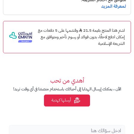
سهولة الشحن
تنوع الفئات
إمكانية استخدام الرصيد في مختلف الخدمات
اشترِ هذا المنتج بقيمة 21.5
وقسّمها على 5 دفعات مع
أسعار مناسبة
إمكان ادفع لاحقًا، بدون فوائد أو رسوم تأخير ومتوافق مع
الشريعة الإسلامية
رصيد البطاقة :
17 ريال
كيفية شحن رصيد بطاقة فيرجن موبايل:
طريقتان:
أهدي من تحب
1. باستخدام كود الشحن:
الآن ، يمكنك إرسال الهدايا إلى أحبائك باستخدام منصتنا في أي وقت تريد!
اتصل بـ
* 101 *
ثم أدخل رقم بطاقة الشحن الخاص بك
ثم
أرسلها كهدية
اضغط # ثم اضغط اتصال
.
اتبع التعليمات الصوتية لإكمال عملية الشحن.
2. من خلال الاتصال بخدمة العملاء:
اتصل بـ 101 اتبع التعليمات الصوتية لإكمال عملية الشحن.