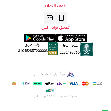
خدمة العملاء
تطبيق بوابة اكس
الرقم الضريبي
السجل التجاري
310452857200003
2251495760
موثّق في منصة الأعمال
الحقوق محفوظة | 2026
بوابة اكس