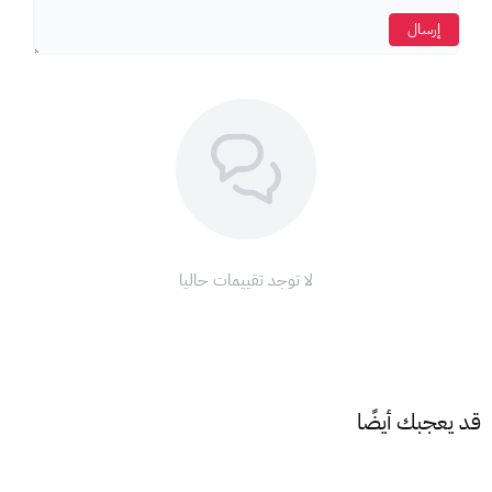
إرسال
كيفية التحقق من رصيد فيرجن موبايل:
اضغط
*
102# ثم اتصال.
الاحكام و الشروط
هذا المنتج مخصص لخطوط فيرجين السعودية
ملاحظات:
تأكد من إدخال رقم بطاقة الشحن بشكل صحيح.
احرص على الاحتفاظ برقم بطاقة الشحن في مكان آمن.
لا توجد تقييمات حاليا
مع بطاقات فيرجن موبايل، تمتع بتجربة اتصال سهلة ومريحة!
قد يعجبك أيضًا