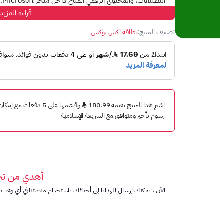
التطبيقات، والمحتوى الرقمي المتاح داخل متجر Microsoft.
قراءة المزيد
هذه الفئة مناسبة لمن يحتاج رصيدًا أعلى من الفئات الصغيرة
رصيد لعملية شراء أكبر داخل المتجر.
تصنيف المنتج:
بطاقة اكس بوكس
طريقة الاستخدام
سجّل الدخول إلى حساب Microsoft أو Xbox الخاص بك.
تأكد أن الحساب مناسب للمتجر الأوروبي.
افتح صفحة الاسترداد.
أدخل كود البطاقة المكوّن من 25 حرفًا.
اشترِ هذا المنتج بقيمة 180.99
وقسّمها على 5 دفعات مع
اتبع التعليمات حتى تتم إضافة الرصيد إلى حسابك.
رسوم تأخير ومتوافق مع الشريعة الإسلامية
معلومات مهمة
قيمة البطاقة: 30 يورو.
المنطقة: المتجر الأوروبي.
أهدي من ت
العملة: EUR.
الآن ، يمكنك إرسال الهدايا إلى أحبائك باستخدام منصتنا في أي وقت ت
يجب استخدام البطاقة مع حساب Microsoft / Xbox مناسب للمنطقة.
قد لا تعمل البطاقة على حسابات من مناطق أخرى.
المنتجات والمحتويات المتاحة للشراء تختلف حسب متجر Microsoft والمنطقة.