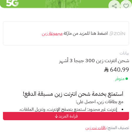
اضغط هنا للمزيد من ماركة
مجموعة زين
بيانات
شحن انترنت زين 300 جيجا 3 أشهر
640.99
متوفر
استمتع بخدمة
شحن انترنت
زين مسبقة الدفع!
مع بطاقات زين، احصل على:
إنترنت غير محدود:
استمتع بتصفح الإنترنت، وتنزيل الملفات،
قراءة المزيد
ومشاهدة الفيديوهات دون قيود على البيانات.
عروض متنوعة:
اختر من بين مجموعة من الباقات التي تناسب
تصنيف المنتج:
باقات نت زين