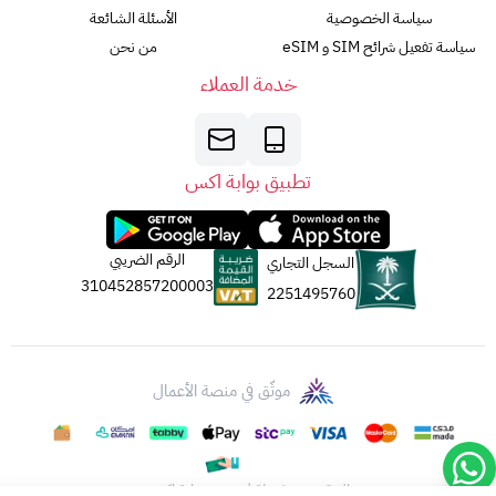
سياسة الخصوصية
الأسئلة الشائعة
سياسة تفعيل شرائح SIM و eSIM
من نحن
خدمة العملاء
تطبيق بوابة اكس
الرقم الضريبي
السجل التجاري
310452857200003
2251495760
موثّق في منصة الأعمال
الحقوق محفوظة | 2026
بوابة اكس