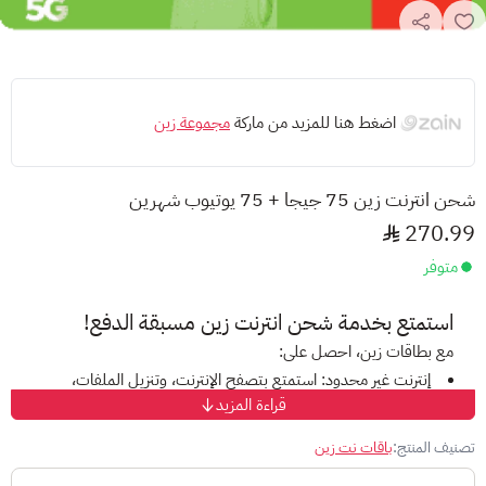
اضغط هنا للمزيد من ماركة
مجموعة زين
شحن انترنت زين 75 جيجا + 75 يوتيوب شهرين
270.99
متوفر
استمتع بخدمة
شحن انترنت
زين مسبقة الدفع!
مع بطاقات زين، احصل على:
إنترنت غير محدود:
استمتع بتصفح الإنترنت، وتنزيل الملفات،
قراءة المزيد
ومشاهدة الفيديوهات دون قيود على البيانات.
عروض متنوعة:
اختر من بين مجموعة من الباقات التي تناسب
تصنيف المنتج:
باقات نت زين
احتياجاتك وميزانيتك.