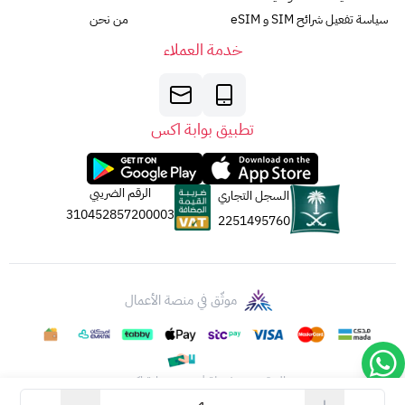
سياسة تفعيل شرائح SIM و eSIM
من نحن
خدمة العملاء
تطبيق بوابة اكس
الرقم الضريبي
السجل التجاري
310452857200003
2251495760
موثّق في منصة الأعمال
الحقوق محفوظة | 2026
بوابة اكس