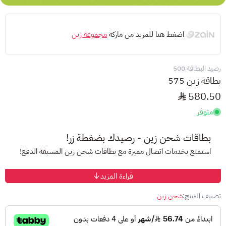
اضغط هنا للمزيد من ماركة
مجموعة زين
رصيد البطاقة 500
بطاقة زين 575
580.50
متوفر
بطاقات شحن زين - رصيدك بضغطة زر!
استمتع بخدمات اتصال مميزة مع بطاقات شحن زين المسبقة الدفع!
قراءة المزيد
ما نقدمه:
باقات متنوعة:
اختر الباقة التي تناسب احتياجاتك من عروض
تصنيف المنتج:
شحن زين
وأسعار تنافسية.
سهولة الشحن:
اشحن رصيدك بضغطة زر من خلال الهاتف أو موقع