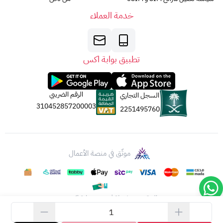
خدمة العملاء
تطبيق بوابة اكس
الرقم الضريبي
السجل التجاري
310452857200003
2251495760
موثّق في منصة الأعمال
الحقوق محفوظة | 2026
بوابة اكس