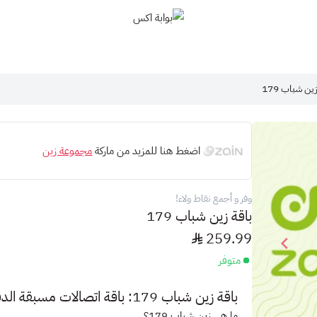
بوابة اكس
ين شباب 179
اضغط هنا للمزيد من ماركة
مجموعة زين
وفر و أجمع نقاط ولاء!
باقة زين شباب 179
259.99
متوفر
باقة زين شباب 179: باقة اتصالات مسبقة الدفع تناسب احتياجاتك
ما هي زين شباب 179؟