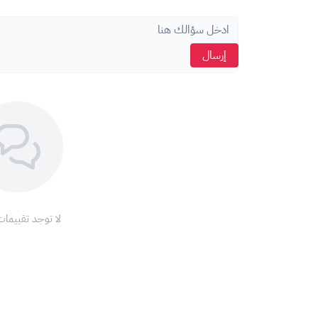
يرجى شحن البطاقة بعد الاستلام بأسبوعين على الأقل ل
لمزيد من المساعدة، يمكنك الاتصال بمركز خدمة العملاء على ا
إرسال
باقة زين شباب 179: خيارك الأمثل للتواصل والبقاء على اتصال!
للمزيد من المعلومات حول باقات زين، يرجى زيارة موقع زين الإل
لا توجد تقييمات