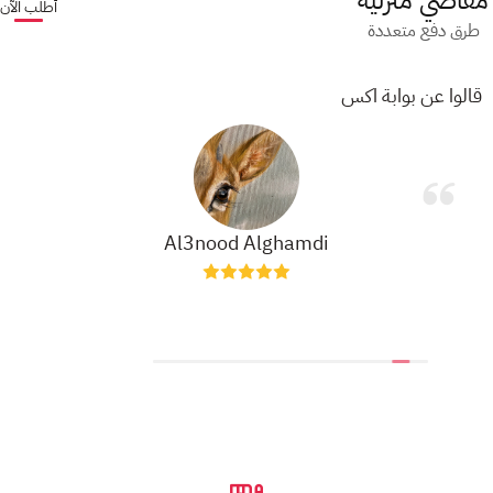
مقاضي منزلية
أطلب الآن
طرق دفع متعددة
قالوا عن بوابة اكس
Al3nood Alghamdi