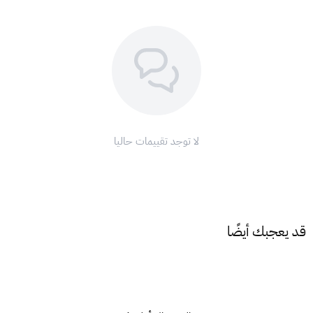
قبول Razer Gold.
سهولة الاستخدام:
ببساطة قم بتعبئة رصيد حساب Razer Gold
الخاص بك برقم البطاقة القابلة للتحصيل.
لا رسوم:
لا توجد رسوم مرتبطة باستخدام البطاقة.
هدية مثالية:
تُعد بطاقة ريزر جولد عالمي 50 دولار هدية مثالية لأي
لاعب أو محب لمنتجات Razer.
كيف اشحن بطاقة ريزر جولد؟
لا توجد تقييمات حاليا
إليك خطوات شحن بطاقات ريزر بسهولة:
انتقل إلى موقع ريزر جولد:
https://gold.razer.com/gold/how-to-reload/razer-gold-
pin
قد يعجبك أيضًا
سجّل الدخول إلى حسابك:
أدخل بريدك الإلكتروني وكلمة المرور
الخاصين بحساب Razer Gold.
اضغط على "Gold":
من القائمة العلوية، اختر "Gold".
اختر "إعادة الشحن الآن":
انقر فوق "Reload Now" لبدء عملية
الشحن.