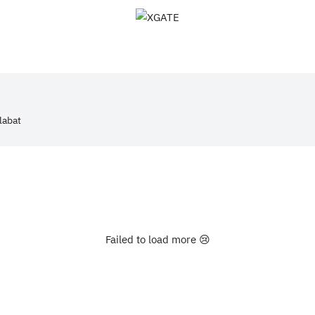
XGATE
labat
Failed to load more 😢