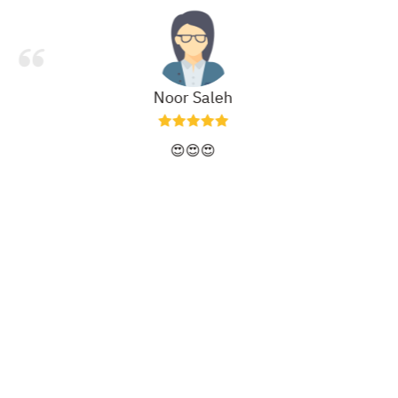
Noor Saleh
😍😍😍