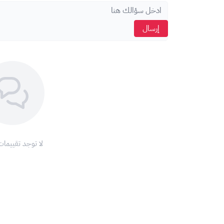
قم بزيارة موقع Amazon.com.
سجّل الدخول إلى حسابك أو أنشئ حسابًا جديدًا.
إرسال
انتقل إلى "بطاقات الهدايا" ثم "قم بشحن حسابك".
أدخل رمز بطاقة أمازون المسبقة الدفع.
اضغط على "تطبيق".
الشروط والأحكام:
هذه البطاقة مخصصة فقط للحسابات الأمريكية على أمازو
لا يمكن استخدام البطاقة لشراء بطاقات هدايا أخرى أو ب
تخضع البطاقة لشروط وأحكام موقع أمازون، يرجى الاطلاع 
/help/customer/display.html?nodeId=202120960
لا توجد تقييمات
اشترِ بطاقة أمازون أمريكي اليوم واستمتع بتجربة تسوق لا مثيل