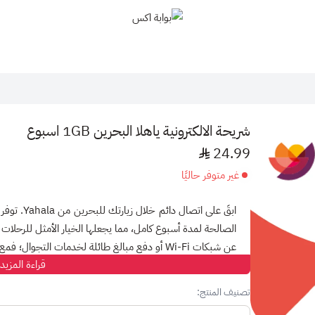
بوابة اكس
شريحة الالكترونية ياهلا البحرين 1GB اسبوع
24.99
غير متوفر حاليًا
ابقَ على اتصال دائم خلال زيارتك للبحرين من
Yahala
. توفر
الصالحة لمدة
أسبوع كامل
، مما يجعلها الخيار الأمثل للرحلات
عن شبكات Wi-Fi أو دفع مبالغ طائلة لخدمات التجوال؛ فمع Yahala، الإنترنت معك أينما كنت.
قراءة المزيد
لماذا تناسبك هذه الباقة؟
تصنيف المنتج:
سرعة فائقة:
دعم كامل لشبكات [5G/4G/3G/LTE] لتصفح سلس.