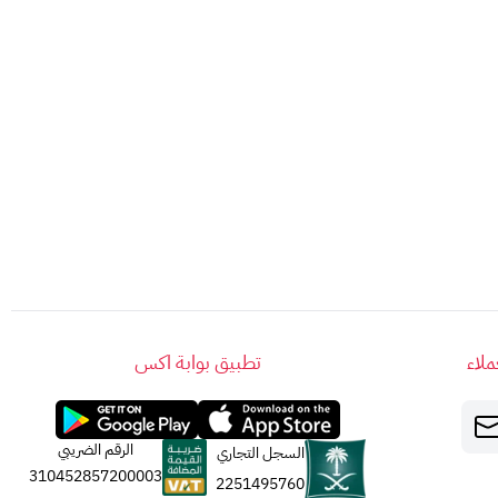
لاء
تطبيق بوابة اكس
الرقم الضريبي
السجل التجاري
310452857200003
2251495760