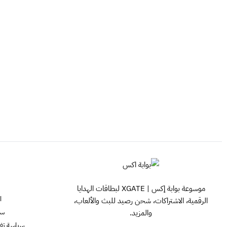
موسوعة بوابة إكس | XGATE لبطاقات الهدايا
ا
الرقمية، الاشتراكات، شحن رصيد للبث والألعاب،
سي
والمزيد.
سياسة تفعيل ش