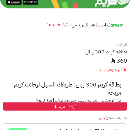
اضغط هنا للمزيد من ماركة
Careem
للراكب
بطاقة كريم 300 ريال
360
غير متوفر حاليًا
بطاقة كريم 300 ريال: طريقك السهل لرحلات كريم
مريحة!
هل تبحث عن طريقة سهلة ومريحة لدفع أجرة كريم؟
قراءة المزيد
إليك بطاقة كريم 300 ريال للراكب!
مع بطاقة كريم 300 ريال، ودّع تعبّ البحث عن النقود أو إدخال بيانات
تصنيف المنتج:
كريم
بطاقتك كل مرة.