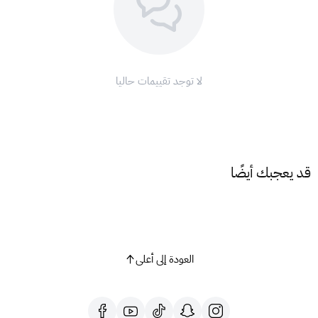
2. هذا المنتج مخصص للمتاجر السعودية.
3. لا يمكن استخدام قسيمة الشحن كطريقة دفع، ويجب شحنها على
تطبيق كريم ليتم تحويلها إلى رصيد في المحفظة.
4. الرصيد المضاف يصبح ساريًا لمدة 120 يومًا من تاريخ شحن
لا توجد تقييمات حاليا
القسيمة في محفظة كريم.
5. قسائم الشحن منتهية الصلاحية غير قابلة للتمديد أو الاسترجاع.
6. يتم تحويل القيمة فورًا إلى رصيد في محفظتك.
مع بطاقة كريم 300 ريال، ودّع تعقيدات الدفع واستمتع بتجربة كريم
سلسة وخالية من المتاعب!
قد يعجبك أيضًا
العودة إلى أعلى