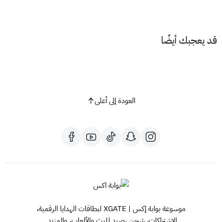
مع بطاقة
هوم سنتر 200 ريال
، امتلك منزلًا يعكس ذوقك
وشخصيتك!
قد يعجبك أيضًا
العودة إلى أعلى
موسوعة بوابة إكس | XGATE لبطاقات الهدايا الرقمية،
الاشتراكات، شحن رصيد للبث والألعاب، والمزيد.