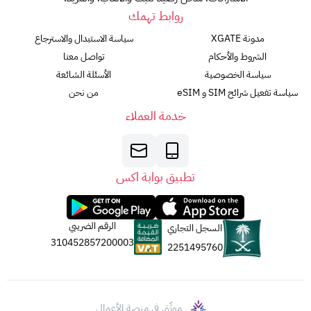
روابط تهمك
مدونة XGATE
سياسة الاستبدال والاسترجاع
الشروط والأحكام
تواصل معنا
سياسة الخصوصية
الأسئلة الشائعة
سياسة تفعيل شرائح SIM و eSIM
من نحن
خدمة العملاء
تطبيق بوابة اكس
الرقم الضريبي
السجل التجاري
310452857200003
2251495760
موثّق في منصة الأعمال