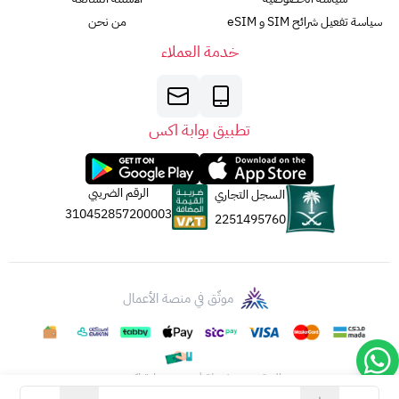
سياسة تفعيل شرائح SIM و eSIM
من نحن
خدمة العملاء
تطبيق بوابة اكس
الرقم الضريبي
السجل التجاري
310452857200003
2251495760
موثّق في منصة الأعمال
الحقوق محفوظة | 2026
بوابة اكس