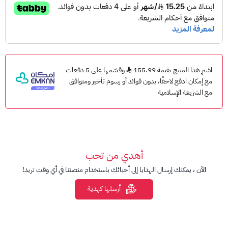
أحصل على أفضل الباقات والعروض الآن ، بأسعار متعددة لتلبي
احتياجك.
مع بطاقات إنترنت ليبارا، لن ينفذ رصيدك من الإنترنت بعد الآن .
ما هي طريقة شحن ليبارا انترنت - Lebara Data؟
يمكنك شحن بطاقة ليبارا من خلال عدة طُرق :
اشترِ هذا المنتج بقيمة 155.99
وقسّمها على 5 دفعات
مع إمكان ادفع لاحقًا، بدون فوائد أو رسوم تأخير ومتوافق
1- من خلال الاتصال على 1755، ثم اتباع التعليمات الصوتية
مع الشريعة الإسلامية
ا2- ضغط * 111 *← متبوعا برقم بطاقة الشحن الخاصة بك←
متبوعاً برقم السري ثم اضغط # ثم اتصال
3- باستخدام تطبيق ليبارا أو الموقع الرسمي (
https://www.lebara.sa/ar/ )
أهدي من تحب
الاحكام و الشروط
الآن ، يمكنك إرسال الهدايا إلى أحبائك باستخدام منصتنا في أي وقت تريد!
هذا المنتج مخصص لخطوط ليبارا السعودية
أرسلها كهدية