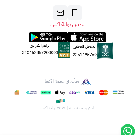
تطبيق بوابة اكس
الرقم الضريبي
السجل التجاري
310452857200003
2251495760
موثّق في منصة الأعمال
الحقوق محفوظة | 2026
بوابة اكس