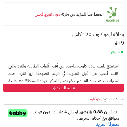
اضغط هنا للمزيد من ماركة
مون فروج لابس
بطاقة لودو كلوب 120 كاش
9
متوفر
استمتع بلعب لودو كلوب، واحدة من أقدم ألعاب الطاولة والنرد والتي
كانت تُلعب من قبل الملوك في الهند القديمة! ارمِ النرد، حدد
استراتيجيتك، حرك العناصر حتى تصل للمركز، بهذه البساطة! مع بطاقة
قراءة المزيد
لودو كلوب يمكنك اللعب لساعات دون توقف وهزيمة أكبر عدد من
الإعداء، وتحصيل المراكز الأولى في اللعبة.
تصنيف المنتج:
لودو كلوب
طريقة شحن بطاقة لودو كلوب
قم بزيارة موقع الإسترداد [