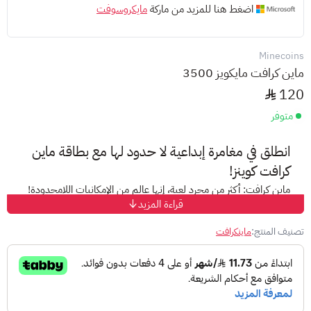
اضغط هنا للمزيد من ماركة
مايكروسوفت
Minecoins
ماين كرافت مايكويز 3500
120
متوفر
انطلق في مغامرة إبداعية لا حدود لها مع بطاقة ماين
كرافت كوينز!
ماين كرافت: أكثر من مجرد لعبة، إنها عالم من الإمكانيات اللامحدودة!
قراءة المزيد
اكتشف عالم ماين كرافت:
تصنيف المنتج:
ماينكرافت
بناء وابتكار: أطلق العنان لإبداعك وقم ببناء أي شيء تخطره
مخيلتك، من المنازل البسيطة إلى القلاع الضخمة.
استكشاف: اكتشف عوالم جديدة مليئة بالمغامرات والكنوز
المخفية.