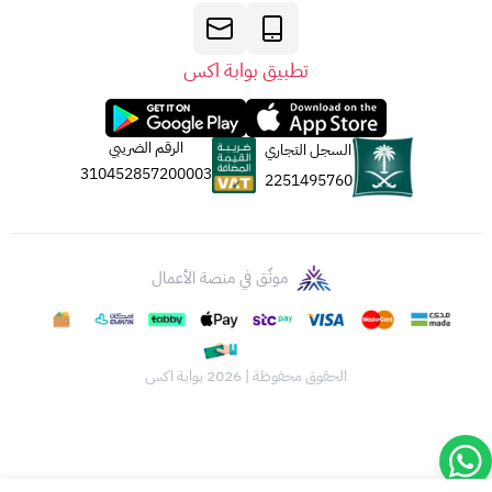
تطبيق بوابة اكس
الرقم الضريبي
السجل التجاري
310452857200003
2251495760
موثّق في منصة الأعمال
الحقوق محفوظة | 2026
بوابة اكس