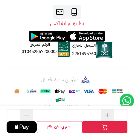
تطبيق بوابة اكس
الرقم الضريبي
السجل التجاري
310452857200003
2251495760
موثّق في منصة الأعمال
الحقوق محفوظة | 2026
بوابة اكس
اشتري الآن