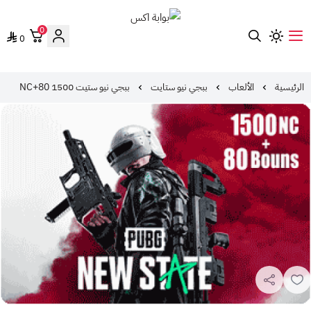
0
0
بوابة اكس
الرئيسية
الألعاب
ببجي نيو ستايت
ببجي نيو ستيت 1500 NC+80