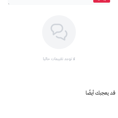
احصل على بطاقة شحن شدات PUBG New State الآن وانطلق نحو
النصر!
نحن نعلم أن فرص النجاة في عالم PUBG قليلة، لذلك نُقدم لك الحل
الأمثل لزيادة فرصك!
مع بطاقات PUBG New State، إشحن وامتلك أقوى الأسلحة
وأفضل الميزات لتجربة لعب لا مثيل لها!
بطاقات شحن شدات بابجي نيو ستايت، لأنها أكثر من لعبة، ولأنك
تستحق الأفضل!
لا توجد تقييمات حاليا
كيفية استخدام بطاقات PUBG New State:
ادخل إلى الرابط التالي:
https://newstate.pubg.com/en/redemption
أضف الرمز الذي حصلت عليه من XGATE.
قد يعجبك أيضًا
أدخل معرف اللاعب الخاص بك ثم انقر على "استبدال".
ادخل إلى صندوق الرسائل داخل اللعبة وانقر على "استلام الهدية".
الأحكام والشروط: