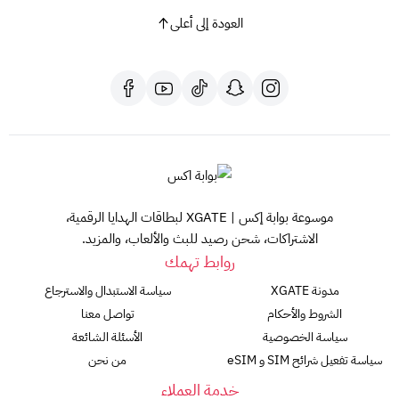
هذا المنتج صالح للاستخدام في جميع البلدان.
العودة إلى أعلى
مع بطاقات PUBG New State، حان وقت إظهار مهاراتك وتحقيق
النصر!
لا تتردد واشترِ بطاقتك الآن!
موسوعة بوابة إكس | XGATE لبطاقات الهدايا الرقمية،
الاشتراكات، شحن رصيد للبث والألعاب، والمزيد.
روابط تهمك
مدونة XGATE
سياسة الاستبدال والاسترجاع
الشروط والأحكام
تواصل معنا
سياسة الخصوصية
الأسئلة الشائعة
سياسة تفعيل شرائح SIM و eSIM
من نحن
خدمة العملاء