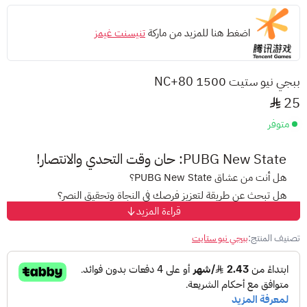
اضغط هنا للمزيد من ماركة
تنيسنت غيمز
ببجي نيو ستيت 1500 NC+80
25
متوفر
PUBG New State: حان وقت التحدي والانتصار!
هل أنت من عشاق PUBG New State؟
هل تبحث عن طريقة لتعزيز فرصك في النجاة وتحقيق النصر؟
قراءة المزيد
لا تنتظر أكثر! بطاقات شحن شدات PUBG New State هي الحل
الأمثل لك!
تصنيف المنتج:
ببجي نيو ستايت
مع بطاقات شحن PUBG New State، ستتمكن من:
شحن حسابك وامتلاك كل ما تحتاجه من:أسلحة فتاكة
لتُصبح
أقوى لاعب في ساحة المعركة.