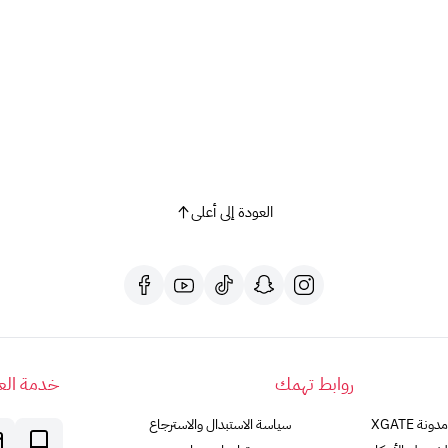
أدخل رمز التحقق من البريد الإلكتروني:
أدخل رمز التحقق الذي
ستتلقى رسالة تأكيد:
ستتلقى رسالة بريد إلكتروني تؤكد نج
الإلكتروني.
كيف اشتري بطاقة ريزر
هناك بطاقات ريزر جولد متاحة بقيم مختلفة
بالتأكيد، يمكنك شراء بطاقة هدايا ريزر جولد هدايا من موقع XGATE.
مجموعة متنوعة من الفئات تشمل: (100، 50، 20، 10, 5) دولار أمريكي.
العودة إلى أعلى
يمكنك العثور على بطاقات ريزر هدايا على
صفحة منتجات Razer
Razer Gold Global: يمكن استخدام هذه البطاقة في أي مكان في العالم حيث يتم قبول Razer Gold.
Razer Gold US: يمكن استخدام هذه البطاقة فقط في الولايات المتحدة.
روابط تهمك
خدمة العم
مدونة XGATE
سياسة الاستبدال والاسترجاع