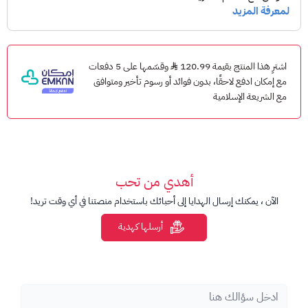
ملاحظات مهمة
مخصصة للحسابات السعودية المؤهلة.
اشترِ هذا المنتج بقيمة 120.99
وقسّمها على 5 دفعات
تأكد من توافق بلد الحساب قبل الشراء.
مع إمكان ادفع لاحقًا، بدون فوائد أو رسوم تأخير ومتوافق
تخضع البطاقة للشروط والأحكام الخاصة بمنصة Roblox.
مع الشريعة الإسلامية
لا يمكن استرجاع أو استبدال البطاقات الرقمية بعد التسليم.
أهدي من تحب
الآن ، يمكنك إرسال الهدايا إلى أحبائك باستخدام منصتنا في أي وقت تريد!
أرسلها كهدية