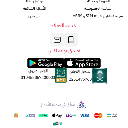
الشروط والأحكام
تواصل معنا
سياسة الخصوصية
الأسئلة الشائعة
سياسة تفعيل شرائح SIM و eSIM
من نحن
خدمة العملاء
تطبيق بوابة اكس
الرقم الضريبي
السجل التجاري
310452857200003
2251495760
موثّق في منصة الأعمال