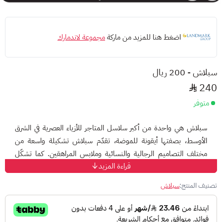
اضغط هنا للمزيد من ماركة
مجموعة لاندمارك
سبلاش - 200 ريال
240
متوفر
سبلاش هي واحدة من أكبر سلاسل المتاجر للأزياء العصرية في الشرق
الأوسط، بصفتها أيقونة للموضة، تقدّم سبلاش تشكيلة واسعة من
مختلف التصاميم الرجالية والنسائية وملابس المراهقين. كما تشكّل
قراءة المزيد
نقطة التجمّع الرئيسية للعديد من العلامات التجارية العالمية، مثل: لي
كوبر وبوسيني وإيل وبيينج هيومان. تتماشى منتجات سبلاش مع كل
تصنيف المنتج:
سبلاش
احتياجاتك من أزياء تناسب حياتك اليومية، العمل، والمناسبات. مع
بطاقة سبلاش مسبقة الدفع تتيح لك الاستمتاع بتجربة الشراء
والتسوق، فلا مجال للتردد فالتسوق عبر بطاقة سبلاش فرصة لا تفوت؛