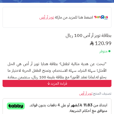
اضغط هنا للمزيد من ماركة
تويز آر أص
بطاقة تويز آر آص 100 ريال
120.99
متوفر
"
تبحث عن هدية مثالية لطفل؟
بطاقة هدايا تويز آر أص هي الحل
الأمثل! سهلة الشراء، سهلة الاستخدام، وتمنح الطفل الحرية لاختيار ما
يحلو له.
لماذا تعقد الأمور؟
مع بطاقة بقيمة 100 ريال، ستضمن سعادة
قراءة المزيد
طفلك وتجنب أي تردد في اختيار الهدية المناسبه لطفلك.
تويز آر أص،
عالم من الألعاب في متناول يدك!
"
تصنيف المنتج:
تويز آر أص
طريقة شحن بطاقة تويز آر أص
"للاستفادة من رصيد بطاقة تويز آر أص 100 ريال الخاصة بك، ما