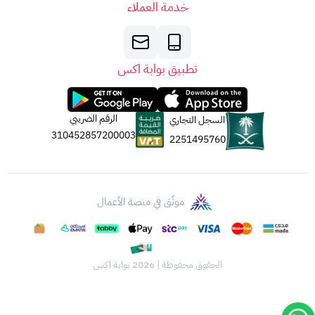
خدمة العملاء
تطبيق بوابة اكس
الرقم الضريبي
السجل التجاري
310452857200003
2251495760
موثّق في منصة الأعمال
الحقوق محفوظة | 2026
بوابة اكس