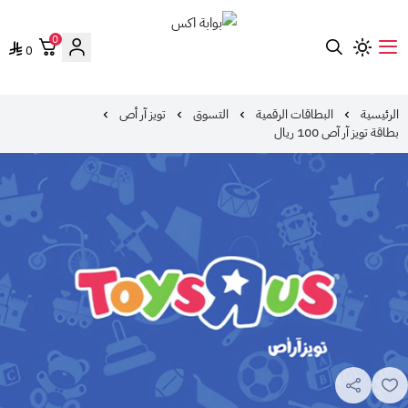
0
0
بوابة اكس
الرئيسية
البطاقات الرقمية
التسوق
تويز آر أص
بطاقة تويز آر آص 100 ريال