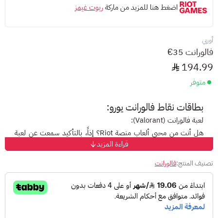
اضغط هنا للمزيد من ماركة
ريوت غيمز
أوربي
فالورانت 35€
194.99
متوفر
بطاقات نقاط فالورانت يورو:
لعبة فالورانت (Valorant):
هل أنت من محبي ألعاب منصة Riot؟ إذاً، بالتأكيد سمعت عن لعبة
قراءة المزيد
Valorant، واحدة من أشهر وأكثر ألعاب التصويب إثارة على الساحة
العالمية.
تصنيف المنتج:
فالورانت
تجربة لعب مميزة:
تُقدم لك فالورانت ساحة تنافسية 5 ضد 5، حيث تختار عميلك
المفضل وتخوض المعارك على 4 خرائط مختلفة. مع بطاقات نقاط