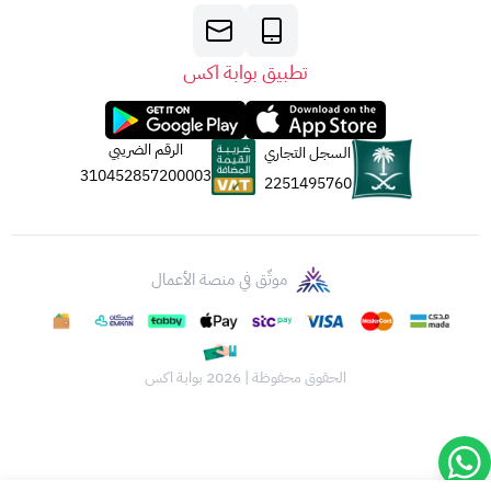
تطبيق بوابة اكس
الرقم الضريبي
السجل التجاري
310452857200003
2251495760
موثّق في منصة الأعمال
الحقوق محفوظة | 2026
بوابة اكس