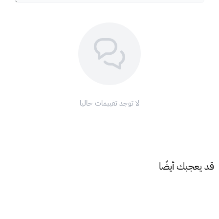
أدخل رمز البطاقة الذي حصلت عليه من XGATE.
اضغط على
Submit
"تأكيد".
استمتع بتجربة لعب لا تُنسى مع بطاقات نقاط فالورانت !
كم عدد نقاط فالورانت VP (Valorant Points):-
فالورانت 35€ = 3330 + 320 = 3650VP
ملاحظة:
لا توجد تقييمات حاليا
هذه البطاقة مخصصة للمتجر الاوربي فقط.
اشحن رصيدك الآن وانطلق في رحلة مليئة بالإثارة!
قد يعجبك أيضًا