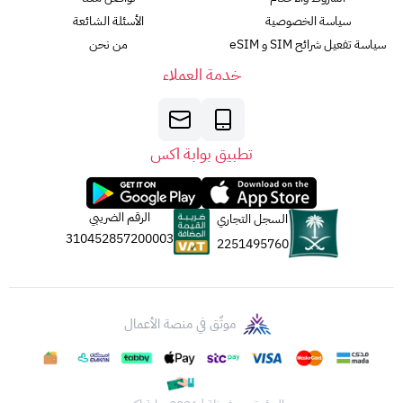
سياسة الخصوصية
الأسئلة الشائعة
سياسة تفعيل شرائح SIM و eSIM
من نحن
خدمة العملاء
تطبيق بوابة اكس
الرقم الضريبي
السجل التجاري
310452857200003
2251495760
موثّق في منصة الأعمال