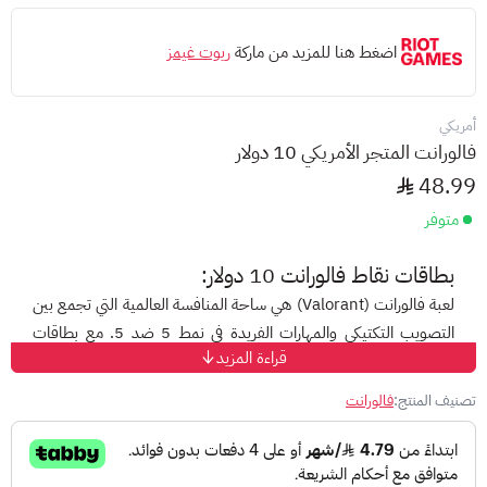
اضغط هنا للمزيد من ماركة
ريوت غيمز
أمريكي
فالورانت المتجر الأمريكي 10 دولار
48.99
متوفر
بطاقات نقاط فالورانت 10 دولار:
لعبة فالورانت (Valorant) هي ساحة المنافسة العالمية التي تجمع بين
التصويب التكتيكي والمهارات الفريدة في نمط 5 ضد 5. مع بطاقات
قراءة المزيد
فالورانت المتجر الأمريكي، يمكنك الآن الارتقاء بتجربتك من خلال اختيار
عملاء جدد، واللعب بخرائط متنوعة، وفتح العناصر الحصرية داخل
تصنيف المنتج:
فالورانت
المتجر.
عند شحن نقاط فالورانت، ستتمكن من اقتناء الشخصيات المميزة،
وسكنات الأسلحة النادرة، والمحتويات التي تمنحك مظهراً فريداً وسط