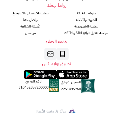
روابط تهمك
مدونة XGATE
سياسة الاستبدال والاسترجاع
الشروط والأحكام
تواصل معنا
سياسة الخصوصية
الأسئلة الشائعة
سياسة تفعيل شرائح SIM و eSIM
من نحن
خدمة العملاء
تطبيق بوابة اكس
الرقم الضريبي
السجل التجاري
310452857200003
2251495760
موثّق في منصة الأعمال