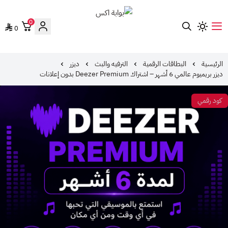
0
0
بوابة اكس
الرئيسية
البطاقات الرقمية
الترفيه والبث
ديزر
ديزر بريميوم عالمي 6 أشهر – اشتراك Deezer Premium بدون إعلانات
كود رقمي