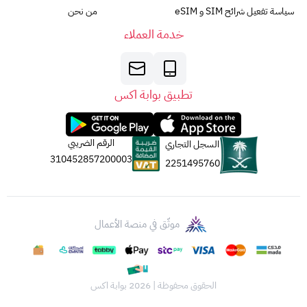
سياسة تفعيل شرائح SIM و eSIM
من نحن
خدمة العملاء
تطبيق بوابة اكس
الرقم الضريبي
السجل التجاري
310452857200003
2251495760
موثّق في منصة الأعمال
الحقوق محفوظة | 2026
بوابة اكس