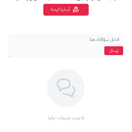
تنفيذ Wishes للحصول على شخصيات وأسلحة
شراء Battle Pass والعروض الخاصة
أرسلها كهدية
تعزيز تقدمك داخل اللعبة بشكل أسرع
طريقة الشحن:
إدخال UID الخاص بحسابك بشكل صحيح
اختيار السيرفر المناسب
يتم شحن الكريستالات مباشرة إلى الحساب
إرسال
ملاحظات مهمة:
يرجى التأكد من إدخال UID بشكل صحيح لتجنب أي تأخير
المنتج رقمي ولا يمكن استرجاعه بعد التنفيذ
الشحن يتم للحساب مباشرة وليس كود
هذا المنتج مناسب لجميع اللاعبين الراغبين في تطوير حسابهم داخل
Genshin Impact بسرعة وأمان، ويعد خياراً مثالياً للحصول على
الموارد داخل اللعبة دون انتظار.
لا توجد تقييمات حاليا