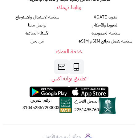
روابط تهمك
مدونة XGATE
سياسة الاستبدال والاسترجاع
الشروط والأحكام
تواصل معنا
سياسة الخصوصية
الأسئلة الشائعة
سياسة تفعيل شرائح SIM و eSIM
من نحن
خدمة العملاء
تطبيق بوابة اكس
الرقم الضريبي
السجل التجاري
310452857200003
2251495760
موثّق في منصة الأعمال