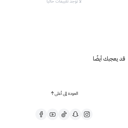
لا توجد تقييمات حاليا
الأمان التام:
تمتع بعمليات شراء آمنة وموثوقة مع تقنيات الأمان
المتقدمة من جوجل.
طريقة استخدام بطاقة جوجل بلاي
لاستخدام بطاقة جوجل بلاي ، اتبع الخطوات التالية:
1. من خلال التطبيق:
افتح تطبيق جوجل بلاي.
اضغط على أيقونة رمز التعريفي (الملف الشخصي).
قد يعجبك أيضًا
اختر "الدفعات و الاشتراكات".
اضغط على "استخدام الرمز".
أدخل رمز البطاقة الذي حصلت عليه من XGATE.
اضغط على "تحصيل القيمة".
العودة إلى أعلى
2. من خلال المتصفح:
انتقل إلى الرابط:
https://play.google/intl/ar_ae/giftcards/
أدخل رمز البطاقة.
اضغط على "استرداد".