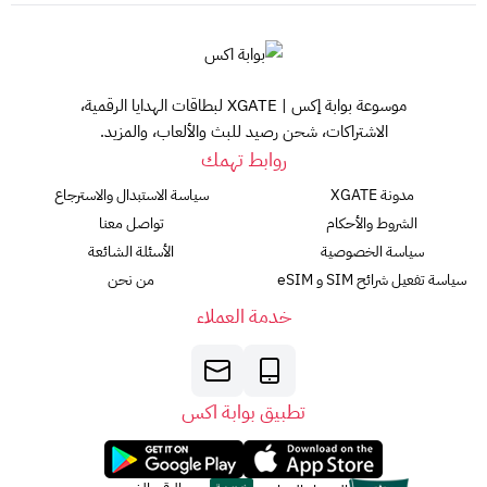
شروط وأحكام الاستخدام:
يجب أن يكون عمر المستخدم 13 عامًا أو أكثر.
يجب أن يكون مقيمًا في المملكة العربية السعودية.
موسوعة بوابة إكس | XGATE لبطاقات الهدايا الرقمية،
يلزم وجود حساب على Google Payments وإمكانية إجراء
الاشتراكات، شحن رصيد للبث والألعاب، والمزيد.
المكالمات عبر الإنترنت.
روابط تهمك
يمكن استخدام البطاقة لشراء المنتجات المسموح بها فقط.
مدونة XGATE
سياسة الاستبدال والاسترجاع
لا يمكن استرداد سعر البطاقة أو إعادة شحنها أو استبدالها.
الشروط والأحكام
تواصل معنا
تتحمل Google أي مسؤولية عن فقدان البطاقة.
سياسة الخصوصية
الأسئلة الشائعة
سياسة تفعيل شرائح SIM و eSIM
من نحن
من اين احصل على بطاقة جوجل بلاي
خدمة العملاء
يمكن شراء بطاقات جوجل بلاي من
XGATE
ملاحظات:
بطاقات جوجل بلاي هذه تعمل فقط في متجر Google Play
تطبيق بوابة اكس
السعودي.
لا يمكن استرداد بطاقات جوجل بلاي مقابل النقود.