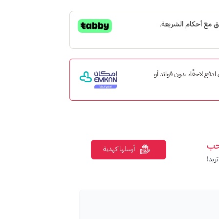
ب والموسيقى والأفلام والكتب والمزيد من متجر
 إمكان ادفع لاحقًا، بدون فوائد أو
حب
أرسلها كهدية
ريد!
Google P.
قبل فيه بطاقات جوجل بلاي.
ات والاحتياجات.