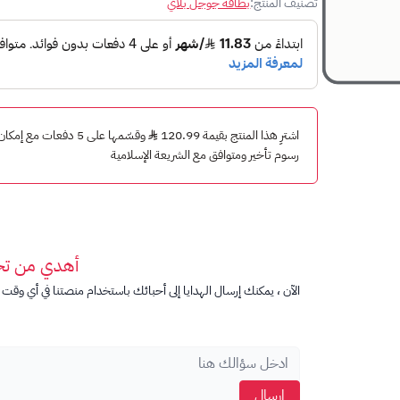
تصنيف المنتج:
بطاقة جوجل بلاي
ما هي
بطاقة جوجل بلاي
هي بطاقة هدايا رقمية تسمح لك بشراء التطبيقات والألعا
Google Play.
ماذا يمكنني أن أشتري ببطاقات جوجل بلاي
اشترِ هذا المنتج بقيمة 120.99
وقسّمها على 5 دفعات مع
رسوم تأخير ومتوافق مع الشريعة الإسلامية
يمكن استخدام بطاقة جوجل بلاي 100 ريال سعودي في أي مكان تقبل فيه بطاقات جوجل بلاي، بما في ذلك:
متجر Google Play
YouTube
Google Play Movies & TV
Google Play Books
أهدي من ت
التطبيقات والألعاب التي يتم شراؤها داخل التطبيقات
الآن ، يمكنك إرسال الهدايا إلى أحبائك باستخدام منصتنا في أي وقت ت
في ماذا تستخدم بطاقة جوجل بلاي
بطاقات جوجل بلاي هي هدية مثالية لأي شخص يستخدم أجهزة Android أو lay
يمكن استخدام بطاقات جوجل بلاي بسهولة في أي مكان ت
مجموعة متنوعة من الفئات:
بطاقات تناسب جميع الميزاني
إرسال