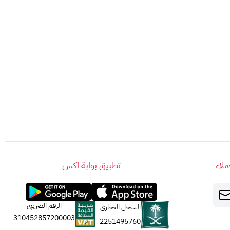
.
لاء
تطبيق بوابة اكس
الرقم الضريبي
السجل التجاري
310452857200003
2251495760