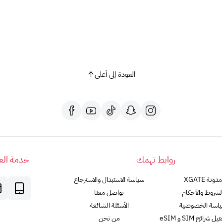
شروط وأحكام الاستخدام:
يجب أن يكون عمر المستخدم 13 عامًا أو أكثر.
يجب أن يكون مقيمًا في المملكة العربية السعودية.
يلزم وجود حساب على Google Payments وإمكانية إجراء المكالمات عبر الإنترنت.
يمكن استخدام البطاقة لشراء المنتجات المسموح بها فقط
لا يمكن استرداد سعر البطاقة أو إعادة شحنها أو استبدالها.
العودة إلى أعلى
تتحمل Google أي مسؤولية عن فقدان البطاقة.
من اين احصل على بطاقة جوجل بلاي
يمكن شراء بطاقات جوجل بلاي من
XGATE
ملاحظات:
روابط تهمك
بطاقات جوجل بلاي هذه تعمل فقط في متجر Google Play السعودي.
خدمة العم
لا يمكن استرداد بطاقات جوجل بلاي مقابل النقود.
مدونة XGATE
سياسة الاستبدال والاسترجاع
مع بطاقة جوجل بلاي 100، افتح عالمًا من الإمكانيات!
لشروط والأحكام
تواصل معنا
اسة الخصوصية
الأسئلة الشائعة
رائح SIM و eSIM
من نحن