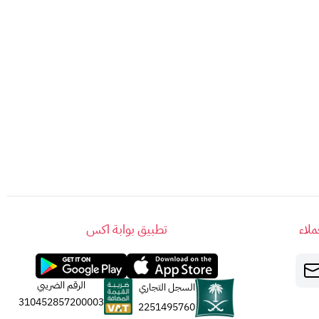
.
لاء
تطبيق بوابة اكس
الرقم الضريبي
السجل التجاري
310452857200003
2251495760