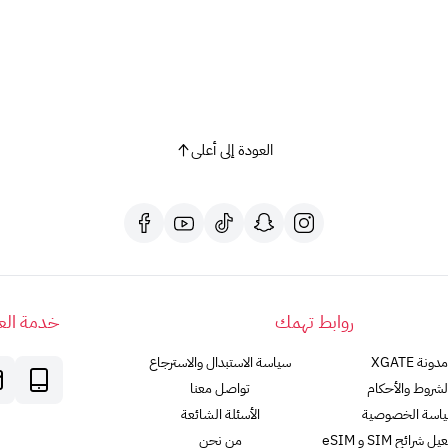
شروط وأحكام الاستخدام:
يجب أن يكون عمر المستخدم 13 عامًا أو أكثر.
يجب أن يكون مقيمًا في المملكة العربية السعودية.
يلزم وجود حساب على Google Payments وإمكانية إجراء المكالمات عبر الإنترنت.
يمكن استخدام البطاقة لشراء المنتجات المسموح بها فقط
لا يمكن استرداد سعر البطاقة أو إعادة شحنها أو استبدالها.
العودة إلى أعلى
تتحمل Google أي مسؤولية عن فقدان البطاقة.
من اين احصل على بطاقة جوجل بلاي
يمكن شراء بطاقات جوجل بلاي من
XGATE
ملاحظات:
روابط تهمك
بطاقات جوجل بلاي هذه تعمل فقط في متجر Google Play الإماراتي.
خدمة العم
لا يمكن استرداد بطاقات جوجل بلاي مقابل النقود.
مدونة XGATE
سياسة الاستبدال والاسترجاع
مع بطاقة جوجل بلاي 100، افتح عالمًا من الإمكانيات!
لشروط والأحكام
تواصل معنا
اسة الخصوصية
الأسئلة الشائعة
رائح SIM و eSIM
من نحن