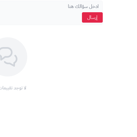
عند شراء بطاقة هدايا هواوي، ستتلقى كودًا وسيريالًا. تأ
إرسال
مع بطاقات هدايا هواوي، ارتقِ بتجربة تطبيقاتك إلى مستوى ج
لا توجد تقييمات