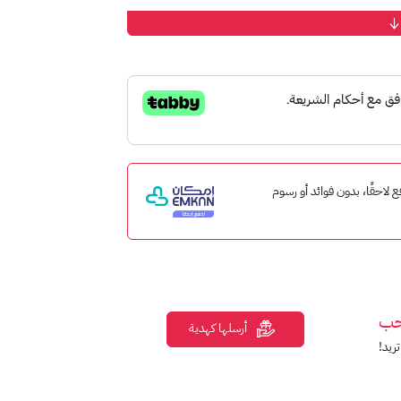
متجر "AppGallery".
لتطبيقات الملائمة لجميع أفراد العائلة.
ات وأكثرها رواجًا.
الجودة العالية.
طاقة هدايا متجر هواوي "
اب جاليري
".
AppGalle".
ان ادفع لاحقًا، بدون فوائد أو رسوم
حب
أرسلها كهدية
ريد!