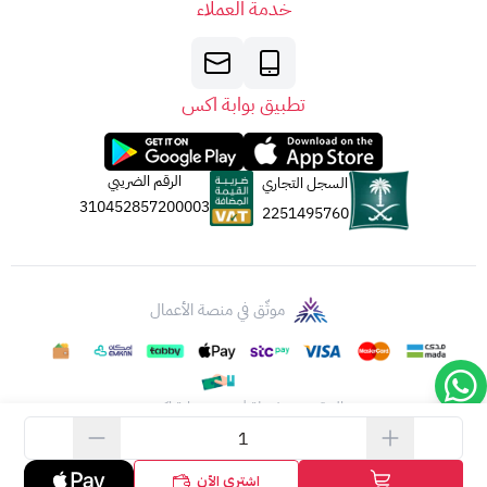
خدمة العملاء
تطبيق بوابة اكس
الرقم الضريبي
السجل التجاري
310452857200003
2251495760
موثّق في منصة الأعمال
الحقوق محفوظة | 2026
بوابة اكس
اشتري الآن