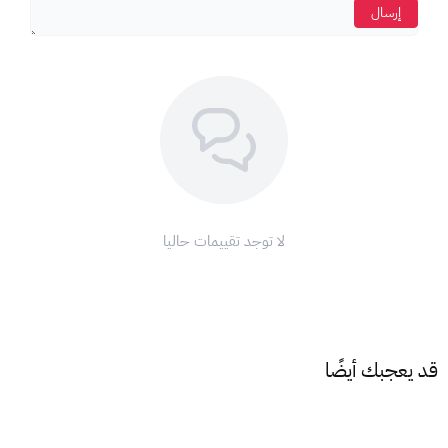
إرسال
ملاحظة هامة:
عند شراء بطاقة هدايا هواوي، ستتلقى كودًا وسيريالًا. تأكد من
شحن السيريال وليس الكود.
مع بطاقات هدايا هواوي، ارتقِ بتجربة تطبيقاتك إلى مستوى جديد!
لا توجد تقييمات حاليا
قد يعجبك أيضًا