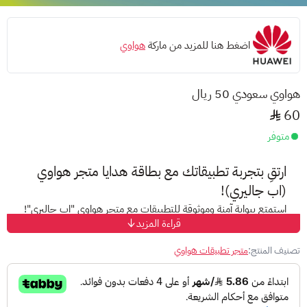
اضغط هنا للمزيد من ماركة
هواوي
هواوي سعودي 50 ريال
60
متوفر
ارتقِ بتجربة تطبيقاتك مع بطاقة هدايا متجر هواوي
(
اب جاليري)
!
استمتع ببوابة آمنة وموثوقة للتطبيقات مع متجر هواوي "
اب جاليري
"!
قراءة المزيد
ما يقدمه متجر هواوي "AppGallery":
تصنيف المنتج:
متجر تطبيقات هواوي
أمان فائق: تمتع بتجربة آمنة وموثوقة مع ميزات الأمان المتقدمة في
متجر "AppGallery".
محتوى مناسب لجميع الأعمار: استكشف مجموعة واسعة من