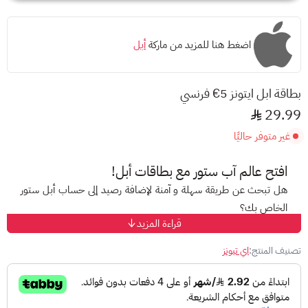
اضغط هنا للمزيد من ماركة
أبل
بطاقة ابل ايتونز 5€ فرنسي
29.99
غير متوفر حاليًا
افتح عالم
آب ستور
مع بطاقات أبل!
هل تبحث عن طريقة سهلة و آمنة لإضافة رصيد إلى حساب أبل ستور
الخاص بك؟
قراءة المزيد
مع
بطاقات أبل
المسبقة الدفع، ودّع صعوبات الدفع الإلكتروني
واستمتع بتجربة تسوق مميزة على متجر أبل!
تصنيف المنتج:
اي تيونز
ما هي بطاقات أبل؟
هي بطاقات
مُقَدّمة الدفع
تتيح لك إضافة رصيد إلى حساب
آب ستور