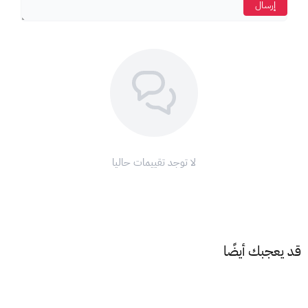
إرسال
اضغط على
رمز ملف التعريف (الملف الشخصي ).
اختر
" تحصيل بطاقة أو رمز ".
أدخل
كود البطاقة الذي حصلت عليه.
اضغط على
"استرداد".
ملاحظة:
تأكد من أن
عملة البطاقة
تتطابق مع
عملة حسابك
على
آب
ستور
لتتمكن من استخدامها.
مع
بطاقة ايتونز 1500 ين ياباني
، ودّع تعقيدات الدفع واستمتع بتجربة
لا توجد تقييمات حاليا
تسوق لا مثيل لها على متجر أبل!
اشحن رصيد
آب ستور
الآن واستمتع بعالم من التطبيقات والألعاب
والترفيه!
قد يعجبك أيضًا
شروط وأحكام استخدام بطاقات أبل:
1. نطاق الاستخدام:
تقتصر صلاحية بطاقات أبل على
المعاملات داخل ياباني
فقط، وذلك