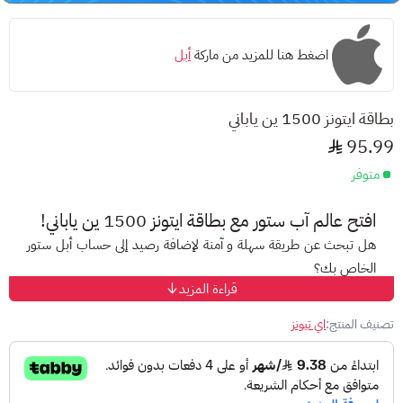
اضغط هنا للمزيد من ماركة
أبل
بطاقة ايتونز 1500 ين ياباني
95.99
متوفر
افتح عالم
آب ستور
مع بطاقة ايتونز 1500 ين ياباني!
هل تبحث عن طريقة سهلة و آمنة لإضافة رصيد إلى حساب أبل ستور
الخاص بك؟
قراءة المزيد
مع
بطاقة ايتونز 1500 ين ياباني المسبقة الدفع، ودّع صعوبات الدفع
الإلكتروني واستمتع بتجربة تسوق مميزة على متجر أبل!
تصنيف المنتج:
اي تيونز
ما هي بطاقات أبل؟
هي بطاقات
مُقَدّمة الدفع
تتيح لك إضافة رصيد إلى حساب
آب ستور