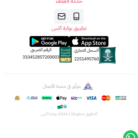
خدمة العملاء
في نافذة جديدة).
5. الجهة المصدرة:
تصدر بطاقات أبل عن
شركة أبل لخدمات القيمة المضافة
المحدودة
تطبيق بوابة اكس
(AVS).
جميع الحقوق
مُحَفَّوظَة
لشركة أبل لعام 2023.
الرقم الضريبي
السجل التجاري
310452857200003
2251495760
موثّق في منصة الأعمال
الحقوق محفوظة | 2026
بوابة اكس