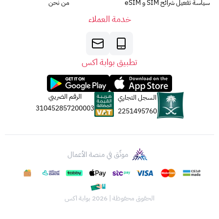
سياسة تفعيل شرائح SIM و eSIM
من نحن
خدمة العملاء
تطبيق بوابة اكس
الرقم الضريبي
السجل التجاري
310452857200003
2251495760
موثّق في منصة الأعمال
الحقوق محفوظة | 2026
بوابة اكس