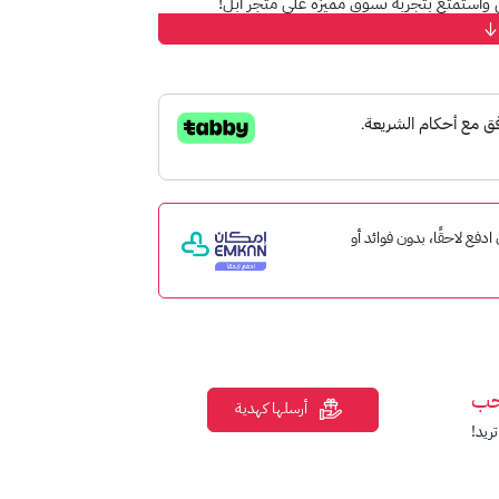
ي واستمتع بتجربة تسوق مميزة على متجر أبل!
 ستور
الخاص بك، ببساطة وسرعة.
طبيقات التي تناسب احتياجاتك.
 التلفزيونية والموسيقى المفضلة لديك.
 إمكان ادفع لاحقًا، بدون فوائد أو
 من جميع الأعمار.
أبل،
دون مفاجآت غير متوقعة
.
ابدأ بشراء ما تريد من متجر أبل.
حب
أرسلها كهدية
ريد!