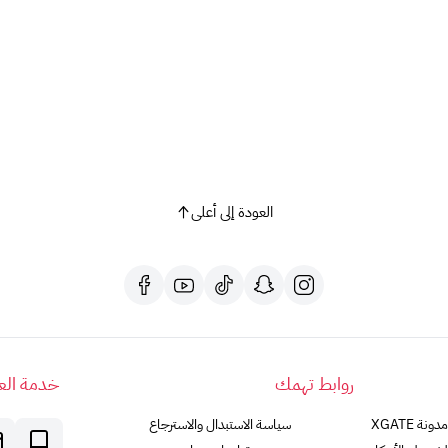
لا يمكن استرداد قيمة بطاقات أبل
في متاجر أبل
أو
تحويلها 
لا يمكن
إعادة بيع
البطاقات
أو استردادها
أو
تبادلها
، إلا في
4. المسؤولية:
لا تتحمل شركة أبل
أي مسؤولية
عن أي
استخدام غير مصرح
تخضع جميع عمليات استخدام بطاقات أبل
لشروط وأحكا
https://www.apple.com/legal/giftcards/applestore/
5. الجهة المصدرة:
تصدر بطاقات أبل عن
شركة أبل لخدمات القيمة المضافة
ال
العودة إلى أعلى
جميع الحقوق
مُحَفَّوظَة
لشركة أبل لعام 2023.
روابط تهمك
خدمة العم
مدونة XGATE
سياسة الاستبدال والاسترجاع