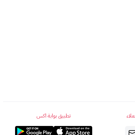
إلى نقود
.
 الحالات التي يقتضيها القانون.
 به
لبطاقات أبل.
م
محددة، يمكن الاطلاع عليها عبر الرابط التالي:
(يفتح في نافذة جديدة).
محدودة (AVS).
لاء
تطبيق بوابة اكس