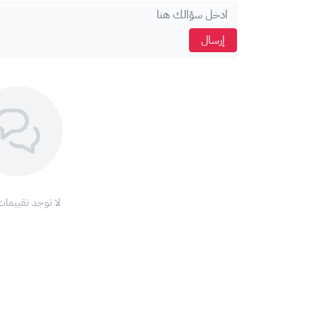
اضغط على
"استرداد".
إرسال
ملاحظة:
تأكد من أن
عملة البطاقة
تتطابق مع
عملة حسابك
ع
مع بطاقة ابل 700 ريال، ودّع تعقيدات الدفع واستمتع بتجربة تسوق لا مثيل لها على متجر أبل!
اشحن رصيد
آب ستور
الآن واستمتع بعالم من التطبيقات والألع
شروط وأحكام استخدام بطاقات أبل:
1. نطاق الاستخدام:
تقتصر صلاحية بطاقات أبل على
المعاملات داخل المملكة ا
لا توجد تقييمات
ومنصاتها الإلكترونية.
2. المساعدة والدعم:
في حال الحصول للمساعدة ، يرجى زيارة موقع دعم أبل الإلكت
https://support.apple.com/
(يفتح في نافذة جديدة).
كما يمكنك التواصل مع خدمة عملاء أبل على الرقم : 800-275-2273.
3. سياسة الاسترداد: