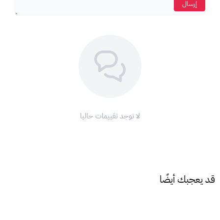
إرسال
اضغط على
رمز ملف التعريف (الملف الشخصي ).
اختر
" تحصيل بطاقة أو رمز ".
أدخل
كود البطاقة الذي حصلت عليه.
اضغط على
"استرداد".
ملاحظة:
تأكد من أن
عملة البطاقة
تتطابق مع
عملة حسابك
على
آب
ستور
لتتمكن من استخدامها.
مع بطاقات أبل، ودّع تعقيدات الدفع واستمتع بتجربة تسوق لا مثيل
لا توجد تقييمات حاليا
لها على متجر أبل!
اشحن رصيد
آب ستور
الآن واستمتع بعالم من التطبيقات والألعاب
والترفيه!
قد يعجبك أيضًا
شروط وأحكام استخدام بطاقات أبل:
1. نطاق الاستخدام:
تقتصر صلاحية بطاقات أبل على
المعاملات داخل
امارات
فقط،