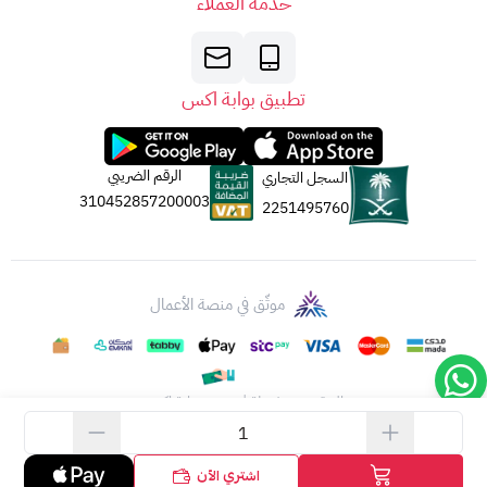
خدمة العملاء
في نافذة جديدة).
5. الجهة المصدرة:
تصدر بطاقات أبل عن
شركة أبل لخدمات القيمة المضافة
المحدودة
تطبيق بوابة اكس
(AVS).
جميع الحقوق
مُحَفَّوظَة
لشركة أبل لعام 2023.
الرقم الضريبي
السجل التجاري
310452857200003
2251495760
موثّق في منصة الأعمال
الحقوق محفوظة | 2026
بوابة اكس
اشتري الآن