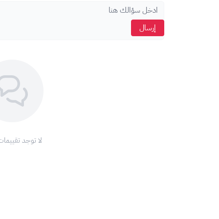
اضغط على
"استرداد".
إرسال
ملاحظة:
تأكد من أن
عملة البطاقة
تتطابق مع
عملة حسابك
ع
مع بطاقات أبل، ودّع تعقيدات الدفع واستمتع بتجربة تسوق لا
اشحن رصيد
آب ستور
الآن واستمتع بعالم من التطبيقات والألع
شروط وأحكام استخدام بطاقات أبل:
1. نطاق الاستخدام:
تقتصر صلاحية بطاقات أبل على
المعاملات داخل
امارات
فق
لا توجد تقييمات
2. المساعدة والدعم:
في حال الحصول للمساعدة ، يرجى زيارة موقع دعم أبل الإلكت
https://support.apple.com/
(يفتح في نافذة جديدة).
كما يمكنك التواصل مع خدمة عملاء أبل على الرقم : 800-275-2273.
3. سياسة الاسترداد:
لا يمكن استرداد قيمة بطاقات أبل
في متاجر أبل
أو
تحويلها 