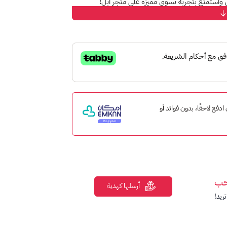
ي واستمتع بتجربة تسوق مميزة على متجر أبل!
 ستور
الخاص بك، ببساطة وسرعة.
طبيقات التي تناسب احتياجاتك.
 التلفزيونية والموسيقى المفضلة لديك.
 إمكان ادفع لاحقًا، بدون فوائد أو
 من جميع الأعمار.
أبل،
دون مفاجآت غير متوقعة
.
ابدأ بشراء ما تريد من متجر أبل.
حب
أرسلها كهدية
ريد!