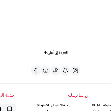
لا يمكن
إعادة بيع
البطاقات
أو استردادها
أو
تبادلها
، إلا في
4. المسؤولية:
لا تتحمل شركة أبل
أي مسؤولية
عن أي
استخدام غير مصرح
تخضع جميع عمليات استخدام بطاقات أبل
لشروط وأحكا
https://www.apple.com/legal/giftcards/applestore/
5. الجهة المصدرة:
تصدر بطاقات أبل عن
شركة أبل لخدمات القيمة المضافة
ال
جميع الحقوق
مُحَفَّوظَة
لشركة أبل لعام 2023.
العودة إلى أعلى
روابط تهمك
خدمة العم
مدونة XGATE
سياسة الاستبدال والاسترجاع