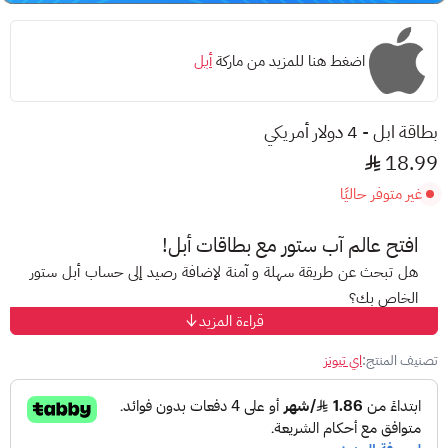
اضغط هنا للمزيد من ماركة
أبل
بطاقة ابل - 4 دولار أمريكي
18.99
غير متوفر حاليًا
افتح عالم
آب ستور
مع بطاقات أبل!
هل تبحث عن طريقة سهلة و آمنة لإضافة رصيد إلى حساب أبل ستور
الخاص بك؟
قراءة المزيد
مع
بطاقات أبل
المسبقة الدفع، ودّع صعوبات الدفع الإلكتروني
واستمتع بتجربة تسوق مميزة على متجر أبل!
تصنيف المنتج:
اي تيونز
ما هي بطاقات أبل؟
هي بطاقات
مُقَدّمة الدفع
تتيح لك إضافة رصيد إلى حساب
آب ستور