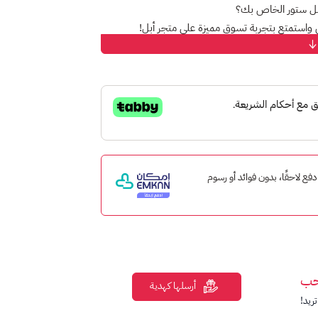
بل ستور الخاص بك؟
ي واستمتع بتجربة تسوق مميزة على متجر أبل!
 ستور
الخاص بك، ببساطة وسرعة.
طبيقات التي تناسب احتياجاتك.
 التلفزيونية والموسيقى المفضلة لديك.
إمكان ادفع لاحقًا، بدون فوائد أو رسوم
 من جميع الأعمار.
أبل،
دون مفاجآت غير متوقعة
.
ابدأ بشراء ما تريد من متجر أبل.
حب
أرسلها كهدية
ريد!