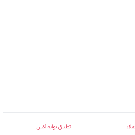
إلى نقود
.
 الحالات التي يقتضيها القانون.
 به
لبطاقات أبل.
م
محددة، يمكن الاطلاع عليها عبر الرابط التالي:
(يفتح في نافذة جديدة).
محدودة (AVS).
لاء
تطبيق بوابة اكس