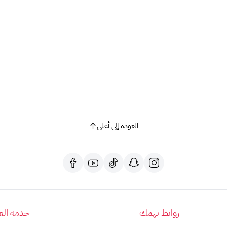
كما يمكنك التواصل مع خدمة عملاء أبل على الرقم : 800-275-2273.
3. سياسة الاسترداد:
لا يمكن استرداد قيمة بطاقات أبل
في متاجر أبل
أو
تحويلها 
لا يمكن
إعادة بيع
البطاقات
أو استردادها
أو
تبادلها
، إلا في
4. المسؤولية:
لا تتحمل شركة أبل
أي مسؤولية
عن أي
استخدام غير مصرح
تخضع جميع عمليات استخدام بطاقات أبل
لشروط وأحكا
https://www.apple.com/legal/giftcards/applestore/
5. الجهة المصدرة:
تصدر بطاقات أبل عن
شركة أبل لخدمات القيمة المضافة
ال
العودة إلى أعلى
جميع الحقوق
مُحَفَّوظَة
لشركة أبل لعام 2023.
روابط تهمك
خدمة العم