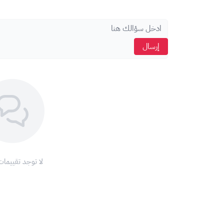
اختر
" تحصيل بطاقة أو رمز ".
أدخل
كود البطاقة الذي حصلت عليه.
اضغط على
"استرداد".
إرسال
ملاحظة:
تأكد من أن
عملة البطاقة
تتطابق مع
عملة حسابك
ع
مع بطاقات أبل، ودّع تعقيدات الدفع واستمتع بتجربة تسوق لا
اشحن رصيد
آب ستور
الآن واستمتع بعالم من التطبيقات والألع
شروط وأحكام استخدام بطاقات أبل:
1. نطاق الاستخدام:
تقتصر صلاحية بطاقات أبل على
المعاملات داخل
الأمريكية
لا توجد تقييمات
الإلكترونية.
2. المساعدة والدعم:
في حال الحصول للمساعدة ، يرجى زيارة موقع دعم أبل الإلكت
https://support.apple.com/
(يفتح في نافذة جديدة).