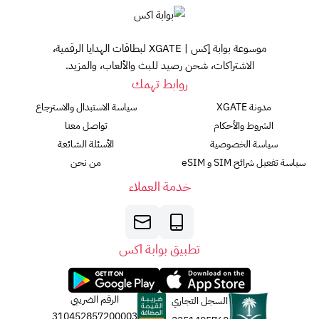
موسوعة بوابة إكس | XGATE لبطاقات الهدايا الرقمية،
الاشتراكات، شحن رصيد للبث والألعاب، والمزيد.
روابط تهمك
مدونة XGATE
سياسة الاستبدال والاسترجاع
الشروط والأحكام
تواصل معنا
سياسة الخصوصية
الأسئلة الشائعة
سياسة تفعيل شرائح SIM و eSIM
من نحن
خدمة العملاء
تطبيق بوابة اكس
الرقم الضريبي
السجل التجاري
310452857200003