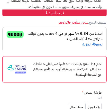
خدمة سريعة وآمنة تتيح لك شراء العملات المفضلة لديك بضغطة زر
واحدة. استمتع بتجربة تسوق سلسة دون أي تعقيدات.
قراءة المزيد
طريقة تنفيذ طلبك | شحن عملات جاكو لايف
تصنيف المنتج:
شحن عملات جاكو لايف
حدد طريقة الشحن
يتم استلام الطلب من قبل فريق العمل
الحساب مربوط برقم الجوال:
أدخل رقم هاتفك واكمل الطلب
بعدها سيتم التواصل معك و طلب رمز التحقق المرسل إليك لتأكيد
الشحن.
الحساب مربوط بالبريد الإلكتروني:
أدخل بريدك الإلكتروني وكلمة
المرور واكمل الطلب بعدها سيتم التواصل معك و طلب رمز التحقق
اشترِ هذا المنتج بقيمة 69.99
وقسّمها على 5 دفعات
مع إمكان ادفع لاحقًا، بدون فوائد أو رسوم تأخير ومتوافق
المرسل إليك لتأكيد الشحن.
مع الشريعة الإسلامية
الحساب موثق بخطوتين:
أدخل رقم الجوال المربوط في حسابك
مع الايميل واكمل الطلب سيتم التواصل معك و طلب رمز التحقق
المرسل إليك برقم الجوال بالاضافة إلى بريدك الإلكتروني لتأكيد الشحن.
طريقة الشحن
*
اختر
ستتم عملية الشحن خلال 5 دقائق إلى 1 ساعة بالعادة، لتتمكن من
رقم الجوال
حساب جاكو
البدء فورًا لشحن عملات جاكو 1200 عملة سيتم التواصل معك من