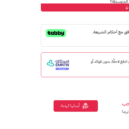
المتوسطة؟
مع بطاقة Microsoft 365 Business، ستحصل على اشتراك سنوي لتطبيقات وبرامج Microsoft Office
ئك.
ك.
من أي مكان.
 إمكان ادفع لاحقًا، بدون فوائد أو
 ميزات متقدمة.
 شركتك.
ات الأمان المتقدمة من Microsoft.
حب
أرسلها كهدية
ريد!
لمستمرة والحصول على أحدث الميزات فور
ات والصور والخطوط بدون حقوق ملكية لتعزيز