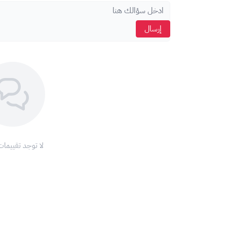
إبداع فريقك.
إرسال
كيفية تفعيل بطاقة Microsoft 365 Business:
انتقل إلى صفحة الإعداد لـ
Microsoft 365 Business
يجب تشغيل VPN واختيار الدولة US.
سجل دخولك إلى حسابك الخاص بك أو أنشئ حساب جدي
أدخل رمز القسيمة والمكون من 25 رمز.
قم بالنقر على التالي Next.
مبروك! سوف يتم تفعيل اشتراكك مباشرة حيث سيُضاف الم
Microsoft.
لا توجد تقييمات
ملاحظة:
تسري بطاقة Microsoft 365 Business في جميع دول الشرق الأوسط.
يتم تفعيل البطاقة خلال 24 ساعة من الشراء.
البطاقة قابلة للاستخدام لخمسة مستخدمين.
لا يمكن استرداد قيمة البطاقة أو استبدالها نقدًا.
تخضع بطاقة Microsoft 365 Business لشروط وأحكام استخدام Microsoft 365.