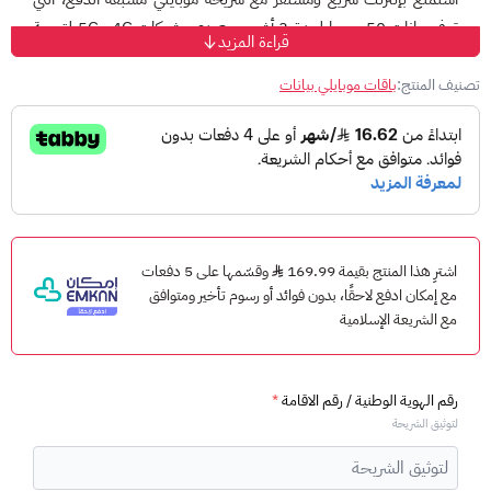
توفر
بيانات 50 جيجا لمدة 3 أشهر
، مع دعم شبكات
4G و5G
لتجربة
قراءة المزيد
اتصال مثالية على الجوال أو الراوتر.
تصنيف المنتج:
باقات موبايلي بيانات
✅ مميزات الشريحة:
بيانات
50 جيجا لمدة 3 أشهر
دعم شبكات
4G و5G
لأداء أسرع
تعمل على جميع الأجهزة (الجوال أو الراوتر)
بدون عقود أو التزامات طويلة
اشترِ هذا المنتج بقيمة 169.99
وقسّمها على 5 دفعات
مع إمكان ادفع لاحقًا، بدون فوائد أو رسوم تأخير ومتوافق
⏱️ آلية التفعيل:
مع الشريعة الإسلامية
بعد إتمام عملية الشراء، سيتواصل معك أحد موظفينا لتفعيل الشريحة
في أسرع وقت ممكن.
رقم الهوية الوطنية / رقم الاقامة
*
أوقات التفعيل اليومية:
لتوثيق الشريحة
من
8:00 صباحًا إلى 11:00 صباحًا
من
4:00 عصرًا إلى 10:00 مساءً