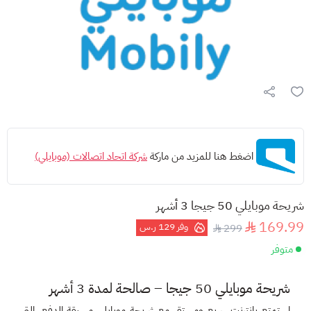
اضغط هنا للمزيد من ماركة
شركة اتحاد اتصالات (موبايلي)
شريحة موبايلي 50 جيجا 3 أشهر
169.99
وفر
129 ر.س
299
متوفر
شريحة موبايلي 50 جيجا – صالحة لمدة 3 أشهر
استمتع بإنترنت سريع ومستقر مع
شريحة موبايلي مسبقة الدفع
، التي