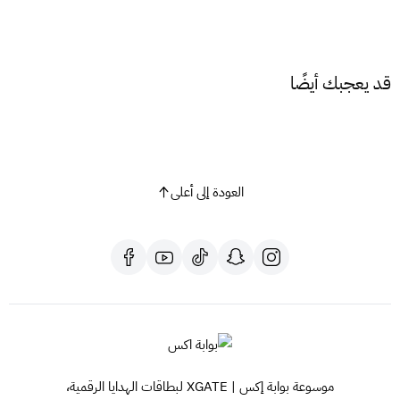
تأكد من تغطية شبكة
موبايلي
في منطقتك
للحصول على رمز النفاذ الوطني الموحد
اضغط هنا
للاستفسارات والدعم، تواصل معنا عبر
الواتساب
قد يعجبك أيضًا
📦
اشترِ الآن شريحة موبايلي 50 جيجا لمدة 3 أشهر
واستمتع بإنترنت
قوي وسريع دون انقطاع، أينما كنت داخل المملكة.
العودة إلى أعلى
موسوعة بوابة إكس | XGATE لبطاقات الهدايا الرقمية،