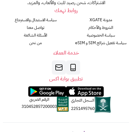
الاشتراكات، شحن رصيد للبث والألعاب، والمزيد.
روابط تهمك
مدونة XGATE
سياسة الاستبدال والاسترجاع
الشروط والأحكام
تواصل معنا
سياسة الخصوصية
الأسئلة الشائعة
سياسة تفعيل شرائح SIM و eSIM
من نحن
خدمة العملاء
تطبيق بوابة اكس
الرقم الضريبي
السجل التجاري
310452857200003
2251495760